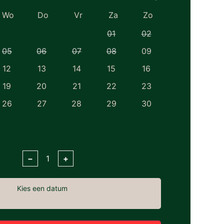
Wo
Do
Vr
Za
Zo
01
02
05
06
07
08
09
12
13
14
15
16
19
20
21
22
23
26
27
28
29
30
−
+
Kies een datum