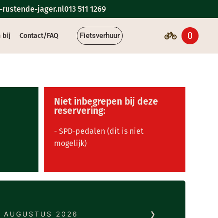
rustende-jager.nl
013 511 1269
0
Fietsverhuur
 bij
Contact/FAQ
Niet inbegrepen bij deze
reservering:
- SPD-pedalen (dit is niet
mogelijk)
AUGUSTUS
2026
❯