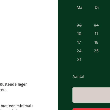
Ma
Di
03
04
10
11
17
18
24
25
31
Aantal
 Rustende Jager.
ren.
n met een minimale