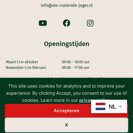
info@de-rustende-jager.nl
Openingstijden
Maart t/m oktober
09:00 - 18:00 uur
November t/m februari
09:00 - 17:00 uur
De keuken sluit 30 minuten voor sluitingstijd.
This site uses cookies for analytics and to improve your
experience. By clicking Accept, you consent to our use of
cookies. Learn more in our
privacy policy
.
NL
Accepteren
© De Rustende Jager
Huurvoorwaarden
Infopagina
Privacyverklaring
X
Website by
CRCL Creatives