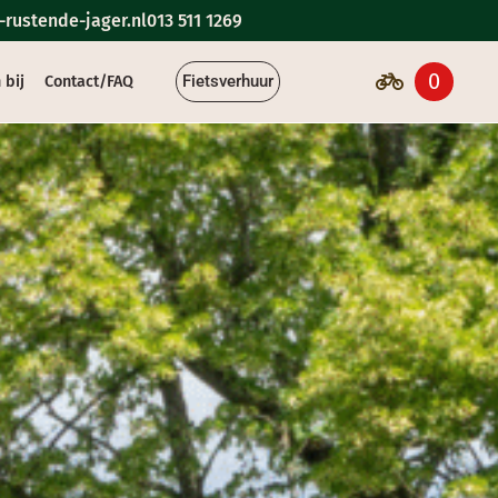
rustende-jager.nl
013 511 1269
0
Fietsverhuur
 bij
Contact/FAQ